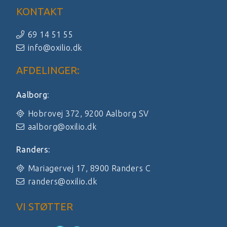
KONTAKT
69 14 51 55
info@oxilio.dk
AFDELINGER:
Aalborg:
Hobrovej 372, 9200 Aalborg SV
aalborg@oxilio.dk
Randers:
Mariagervej 17, 8900 Randers C
randers@oxilio.dk
VI STØTTER