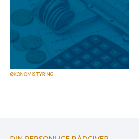
ØKONOMISTYRING
DIN PERSONLIGE RÅDGIVER