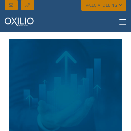
VÆLG AFDELING