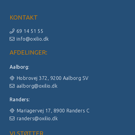
KONTAKT
69 14 51 55
info@oxilio.dk
AFDELINGER:
Aalborg:
Hobrovej 372, 9200 Aalborg SV
aalborg@oxilio.dk
Randers:
Mariagervej 17, 8900 Randers C
randers@oxilio.dk
VI STØTTER