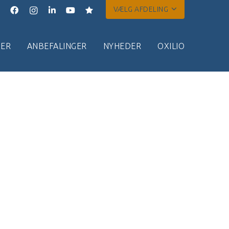
VÆLG AFDELING
ER
ANBEFALINGER
NYHEDER
OXILIO