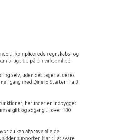
nde til komplicerede regnskabs- og
 kan bruge tid på din virksomhed.
øring selv, uden det tager al deres
mme i gang med Dinero Starter fra 0
 funktioner, herunder en indbygget
umsafgift og adgang til over 180
hvor du kan afprøve alle de
 sidder supporten klar til at svare