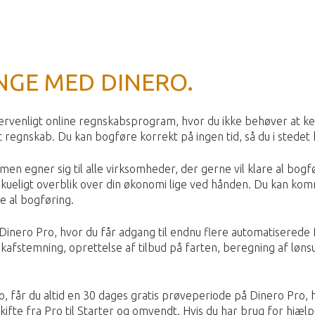
ENGE MED DINERO.
rvenligt online regnskabsprogram, hvor du ikke behøver at ke
t regnskab. Du kan bogføre korrekt på ingen tid, så du i stedet
 men egner sig til alle virksomheder, der gerne vil klare al bogf
rskueligt overblik over din økonomi lige ved hånden. Du kan ko
re al bogføring.
Dinero Pro, hvor du får adgang til endnu flere automatiserede
kafstemning, oprettelse af tilbud på farten, beregning af løns
, får du altid en 30 dages gratis prøveperiode på Dinero Pro, 
skifte fra Pro til Starter og omvendt. Hvis du har brug for hjælp,