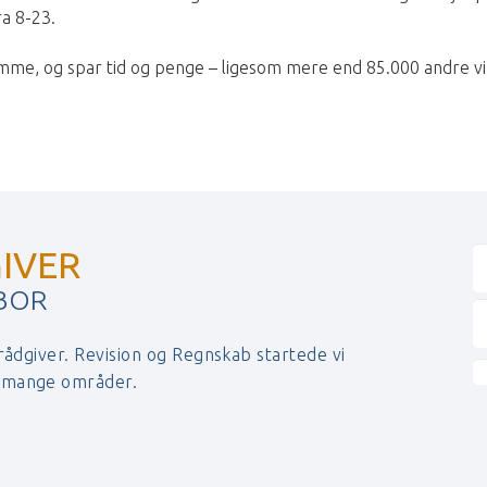
ra 8-23.
me, og spar tid og penge – ligesom mere end 85.000 andre vi
IVER
 BOR
 rådgiver. Revision og Regnskab startede vi
r mange områder.