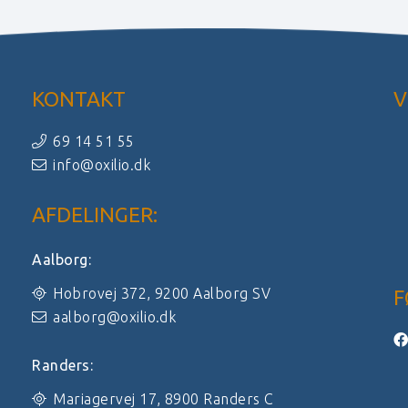
KONTAKT
V
69 14 51 55
info@oxilio.dk
AFDELINGER:
Aalborg:
Hobrovej 372, 9200 Aalborg SV
F
aalborg@oxilio.dk
Randers:
Mariagervej 17, 8900 Randers C