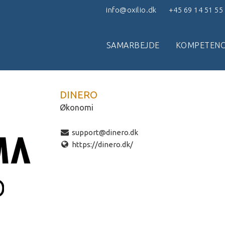
info@oxilio.dk
+45 69 14 51 55
SAMARBEJDE
KOMPETENC
DINERO
Økonomi
support@dinero.dk
https://dinero.dk/