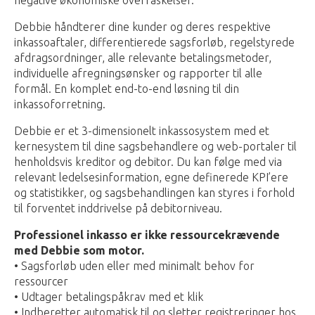
negative økonomiske overraskelser.
Debbie håndterer dine kunder og deres respektive
inkassoaftaler, differentierede sagsforløb, regelstyrede
afdragsordninger, alle relevante betalingsmetoder,
individuelle afregningsønsker og rapporter til alle
formål. En komplet end-to-end løsning til din
inkassoforretning.
Debbie er et 3-dimensionelt inkassosystem med et
kernesystem til dine sagsbehandlere og web-portaler til
henholdsvis kreditor og debitor. Du kan følge med via
relevant ledelsesinformation, egne definerede KPI’ere
og statistikker, og sagsbehandlingen kan styres i forhold
til forventet inddrivelse på debitorniveau.
Professionel inkasso er ikke ressourcekrævende
med Debbie som motor.
• Sagsforløb uden eller med minimalt behov for
ressourcer
• Udtager betalingspåkrav med et klik
• Indberetter automatisk til og sletter registreringer hos