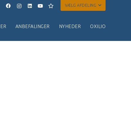
VÆLG AFDELING
ER
ANBEFALINGER
NYHEDER
OXILIO