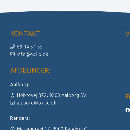
KONTAKT
V
69 14 51 55
info@oxilio.dk
AFDELINGER:
Aalborg:
Hobrovej 372, 9200 Aalborg SV
F
aalborg@oxilio.dk
Randers:
Mariagervej 17, 8900 Randers C