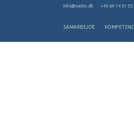
info@oxilio.dk
+45 69 14 51 55
SAMARBEJDE
KOMPETENC