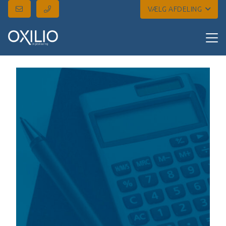
VÆLG AFDELING